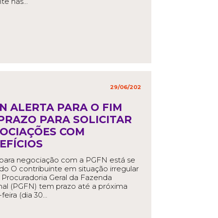
nte nas…
EAD MORE
29/06/2022
in
,
N ALERTA PARA O FIM
PRAZO PARA SOLICITAR
OCIAÇÕES COM
EFÍCIOS
 para negociação com a PGFN está se
do O contribuinte em situação irregular
Procuradoria Geral da Fazenda
al (PGFN) tem prazo até a próxima
-feira (dia 30…
EAD MORE