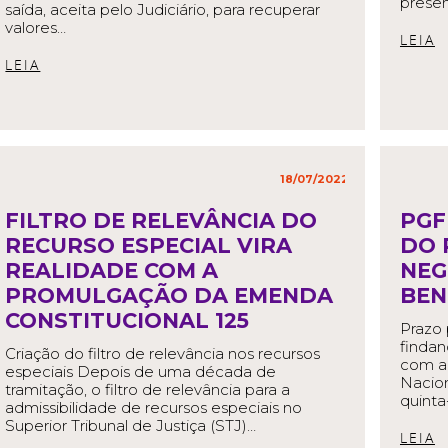
prese
saída, aceita pelo Judiciário, para recuperar
valores…
R
READ MORE
18/07/2022
in
,
FILTRO DE RELEVÂNCIA DO
PGF
RECURSO ESPECIAL VIRA
DO 
REALIDADE COM A
NEG
PROMULGAÇÃO DA EMENDA
BEN
CONSTITUCIONAL 125
Prazo
findan
Criação do filtro de relevância nos recursos
com a 
especiais Depois de uma década de
Nacion
tramitação, o filtro de relevância para a
quinta
admissibilidade de recursos especiais no
Superior Tribunal de Justiça (STJ)…
R