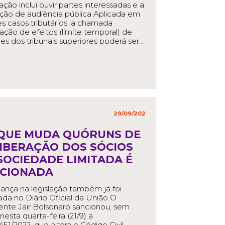
ação inclui ouvir partes interessadas e a
ação de audiência pública Aplicada em
s casos tributários, a chamada
ção de efeitos (limite temporal) de
es dos tribunais superiores poderá ser…
EAD MORE
29/09/2022
in
,
 QUE MUDA QUÓRUNS DE
IBERAÇÃO DOS SÓCIOS
SOCIEDADE LIMITADA É
CIONADA
nça na legislação também já foi
ada no Diário Oficial da União O
ente Jair Bolsonaro sancionou, sem
nesta quarta-feira (21/9) a
.451/2022, que altera o Código Civil…