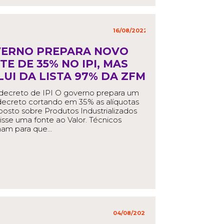
16/08/2022
in
,
ERNO PREPARA NOVO
TE DE 35% NO IPI, MAS
LUI DA LISTA 97% DA ZFM
decreto de IPI O governo prepara um
ecreto cortando em 35% as alíquotas
osto sobre Produtos Industrializados
 disse uma fonte ao Valor. Técnicos
ham para que…
EAD MORE
04/08/2022