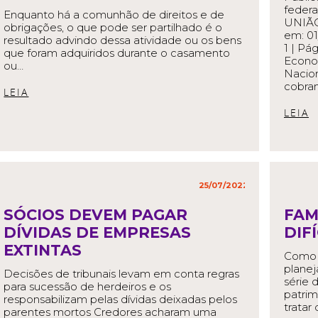
feder
Enquanto há a comunhão de direitos e de
UNIÃO
obrigações, o que pode ser partilhado é o
em: 01
resultado advindo dessa atividade ou os bens
1 | Pá
que foram adquiridos durante o casamento
Econo
ou…
Nacion
cobran
READ MORE
R
25/07/2022
in
,
SÓCIOS DEVEM PAGAR
FAM
DÍVIDAS DE EMPRESAS
DIF
EXTINTAS
Como i
plane
Decisões de tribunais levam em conta regras
série 
para sucessão de herdeiros e os
patrim
responsabilizam pelas dívidas deixadas pelos
tratar
parentes mortos Credores acharam uma