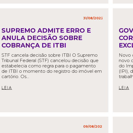
31/08/2022
in
,
SUPREMO ADMITE ERRO E
GOV
ANULA DECISÃO SOBRE
COR
COBRANÇA DE ITBI
EXC
STF cancela decisão sobre ITBI O Supremo
Novo 
Tribunal Federal (STF) cancelou decisão que
novo d
estabelecia como regra para o pagamento
do Imp
de ITBI o momento do registro do imóvel em
(IPI),
cartório. Os…
trabal
READ MORE
R
09/08/2022