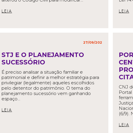
READ MORE
R
27/09/2022
in
,
STJ E O PLANEJAMENTO
POR
SUCESSÓRIO
CEN
PRO
É preciso analisar a situação familiar e
CIT
patrimonial e definir a melhor estratégia para
privilegiar (legalmente) aqueles escolhidos
CNJ de
pelo detentor do patrimônio. O tema do
Portal
planejamento sucessório vem ganhando
ferra
espaço…
Justiç
Nacion
READ MORE
(6/9). 
R