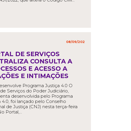
EAD MORE
08/09/2022
in
,
TAL DE SERVIÇOS
TRALIZA CONSULTA A
CESSOS E ACESSO A
AÇÕES E INTIMAÇÕES
senvolve Programa Justiça 4.0 O
 de Serviços do Poder Judiciário,
menta desenvolvida pelo Programa
a 4.0, foi lançado pelo Conselho
al de Justiça (CNJ) nesta terça-feira
No Portal,…
EAD MORE