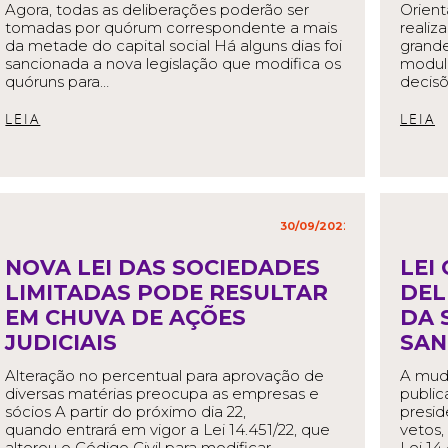
Agora, todas as deliberações poderão ser
Orient
tomadas por quórum correspondente a mais
realiz
da metade do capital social Há alguns dias foi
grande
sancionada a nova legislação que modifica os
modula
quóruns para…
decisõ
READ MORE
R
30/09/2022
in
,
NOVA LEI DAS SOCIEDADES
LEI
LIMITADAS PODE RESULTAR
DEL
EM CHUVA DE AÇÕES
DA 
JUDICIAIS
SAN
Alteração no percentual para aprovação de
A muda
diversas matérias preocupa as empresas e
public
sócios A partir do próximo dia 22,
presid
quando entrará em vigor a Lei 14.451/22, que
vetos, 
alterou o Código Civil para modificar…
Lei 14