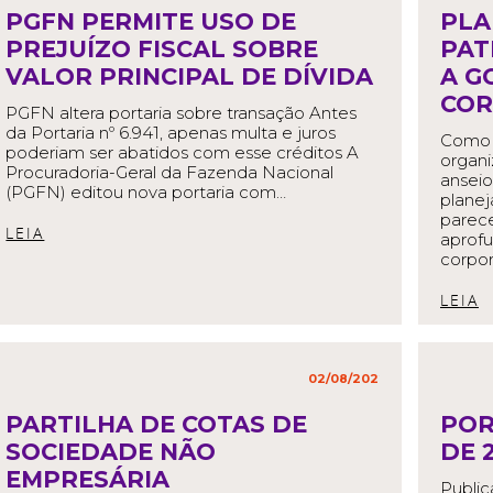
in
,
PGFN PERMITE USO DE
PLA
PREJUÍZO FISCAL SOBRE
PAT
VALOR PRINCIPAL DE DÍVIDA
A G
COR
PGFN altera portaria sobre transação Antes
da Portaria nº 6.941, apenas multa e juros
Como 
poderiam ser abatidos com esse créditos A
organi
Procuradoria-Geral da Fazenda Nacional
anseio
(PGFN) editou nova portaria com…
planej
parece
READ MORE
aprof
corpor
R
02/08/2022
in
,
PARTILHA DE COTAS DE
POR
SOCIEDADE NÃO
DE 
EMPRESÁRIA
Publi