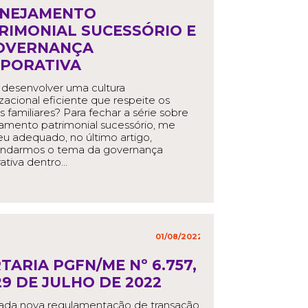
in
,
NEJAMENTO
RIMONIAL SUCESSÓRIO E
OVERNANÇA
PORATIVA
desenvolver uma cultura
zacional eficiente que respeite os
s familiares? Para fechar a série sobre
amento patrimonial sucessório, me
u adequado, no último artigo,
undarmos o tema da governança
ativa dentro…
EAD MORE
01/08/2022
in
,
TARIA PGFN/ME Nº 6.757,
29 DE JULHO DE 2022
cada nova regulamentação de transação