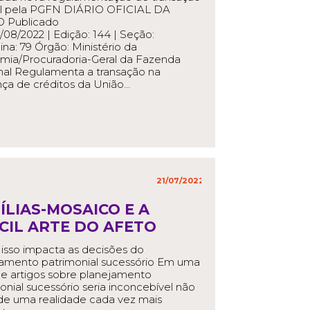
al pela PGFN DIÁRIO OFICIAL DA
 Publicado
/08/2022 | Edição: 144 | Seção:
gina: 79 Órgão: Ministério da
mia/Procuradoria-Geral da Fazenda
al Regulamenta a transação na
ça de créditos da União…
EAD MORE
21/07/2022
in
,
ÍLIAS-MOSAICO E A
ÍCIL ARTE DO AFETO
sso impacta as decisões do
jamento patrimonial sucessório Em uma
de artigos sobre planejamento
onial sucessório seria inconcebível não
 de uma realidade cada vez mais