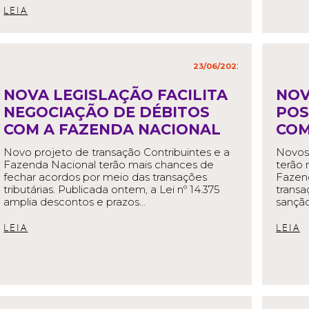
READ MORE
23/06/2022
in
,
NOVA LEGISLAÇÃO FACILITA
NOV
NEGOCIAÇÃO DE DÉBITOS
POS
COM A FAZENDA NACIONAL
COM
Novo projeto de transação Contribuintes e a
Novos
Fazenda Nacional terão mais chances de
terão 
fechar acordos por meio das transações
Fazen
tributárias. Publicada ontem, a Lei nº 14.375
transa
amplia descontos e prazos…
sanção
READ MORE
R