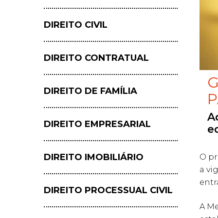
Hit enter to search or ESC to close
DIREITO CIVIL
DIREITO CONTRATUAL
G
DIREITO DE FAMÍLIA
P
A
DIREITO EMPRESARIAL
e
DIREITO IMOBILIÁRIO
O pr
a vi
entr
DIREITO PROCESSUAL CIVIL
A Me