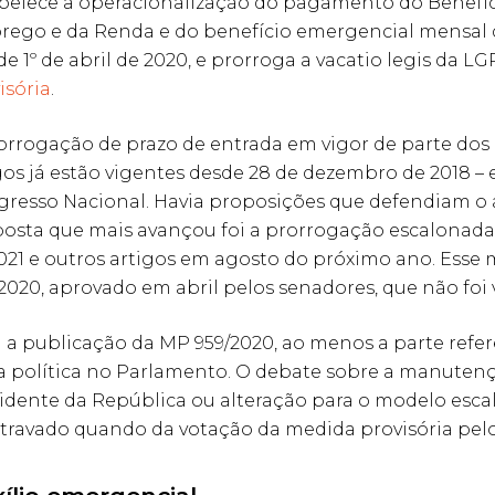
belece a operacionalização do pagamento do Benefí
ego e da Renda e do benefício emergencial mensal de
 de 1º de abril de 2020, e prorroga a vacatio legis da L
isória
.
orrogação de prazo de entrada em vigor de parte dos 
gos já estão vigentes desde 28 de dezembro de 2018 –
resso Nacional. Havia proposições que defendiam o 
osta que mais avançou foi a prorrogação escalonada 
021 e outros artigos em agosto do próximo ano. Esse
/2020, aprovado em abril pelos senadores, que não foi
a publicação da MP 959/2020, ao menos a parte refer
a política no Parlamento. O debate sobre a manuten
idente da República ou alteração para o modelo esc
 travado quando da votação da medida provisória pel