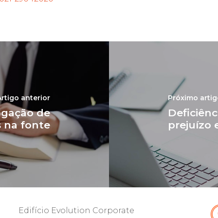
Artigo anterior
Próximo arti
rogação de
Deficiênc
s na fonte
prejuízo 
Edifício Evolution Corporate