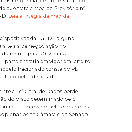
cio Emergencial de Preservação do
 que trata a Medida Provisória nº
GPD.
Leia a íntegra da medida
dispositivos da LGPD – alguns
 era tema de negociação no
adiamento para 2022, mas a
– parte entraria em vigor em janeiro
 modelo fracionado consta do PL
 votado pelos deputados.
ente à Lei Geral de Dados perde
ção do prazo determinado pelo
alonado já aprovado pelos senadores
os plenários da Câmara e do Senado.