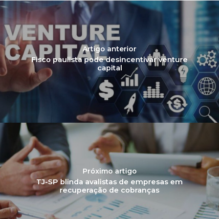
Artigo anterior
Fisco paulista pode desincentivar venture
capital
Próximo artigo
TJ-SP blinda avalistas de empresas em
recuperação de cobranças