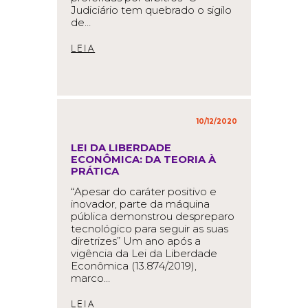
Judiciário tem quebrado o sigilo
de…
READ MORE
10/12/2020
in
,
LEI DA LIBERDADE
ECONÔMICA: DA TEORIA À
PRÁTICA
“Apesar do caráter positivo e
inovador, parte da máquina
pública demonstrou despreparo
tecnológico para seguir as suas
diretrizes” Um ano após a
vigência da Lei da Liberdade
Econômica (13.874/2019),
marco…
READ MORE