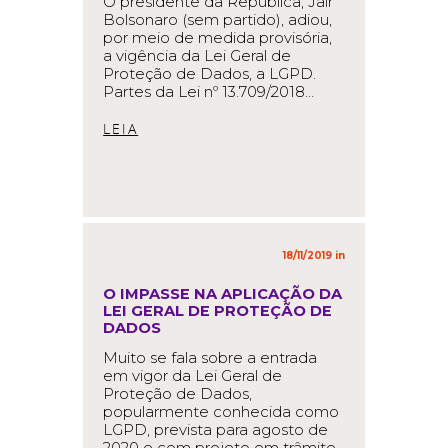
O presidente da República, Jair
Bolsonaro (sem partido), adiou,
por meio de medida provisória,
a vigência da Lei Geral de
Proteção de Dados, a LGPD.
Partes da Lei nº 13.709/2018…
READ MORE
18/11/2019 in
,
O IMPASSE NA APLICAÇÃO DA
LEI GERAL DE PROTEÇÃO DE
DADOS
Muito se fala sobre a entrada
em vigor da Lei Geral de
Proteção de Dados,
popularmente conhecida como
LGPD, prevista para agosto de
2020 e com projeto em trâmite