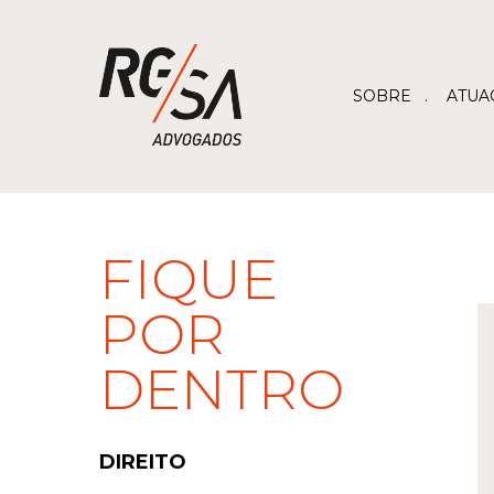
SOBRE
ATUA
FIQUE
POR
DENTRO
Hit enter to search or ESC to close
DIREITO