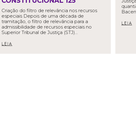
CONSTITUCIONAL 125
Justiç
quanti
Criação do filtro de relevância nos recursos
Bacen 
especiais Depois de uma década de
tramitação, o filtro de relevância para a
R
admissibilidade de recursos especiais no
Superior Tribunal de Justiça (STJ)…
READ MORE