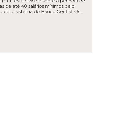
a (STJ) está dividida sobre a penhora de
as de até 40 salários mínimos pelo
Jud, o sistema do Banco Central. Os…
EAD MORE