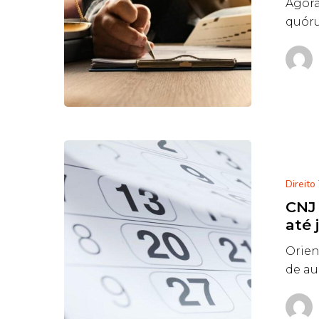
Agora
quór
Direito
CNJ
até
Orien
de au