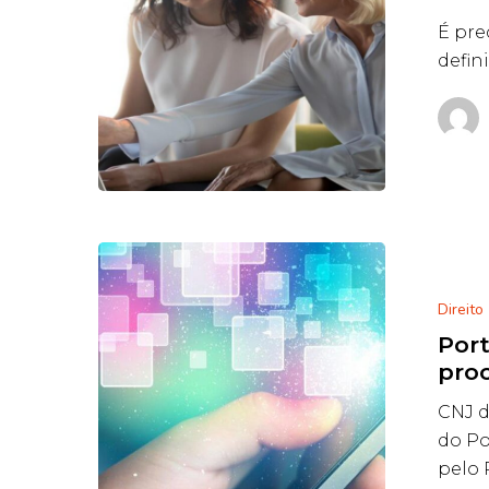
É pre
defin
Direito
Port
proc
CNJ d
do Po
pelo