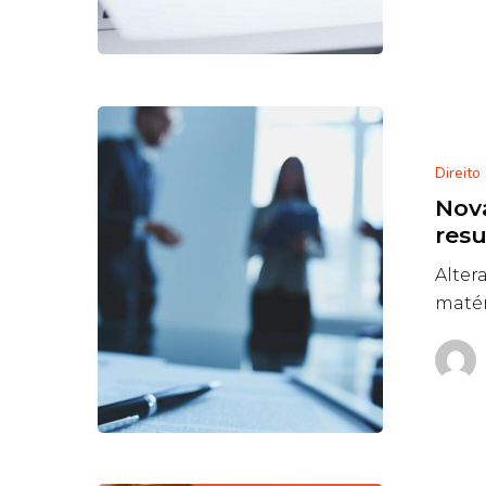
Direito
Nova
resu
Alter
matér