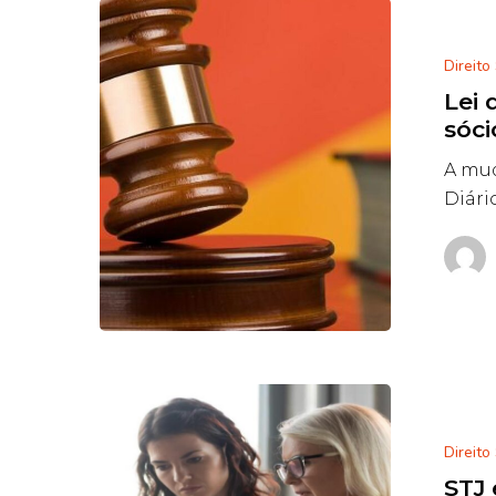
Direito
Lei
sóci
A mud
Diári
Direito
STJ 