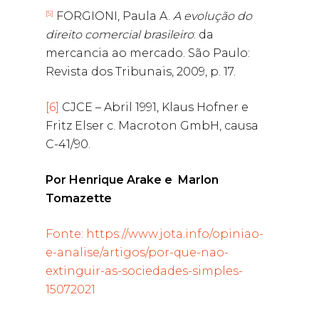
[5]
FORGIONI, Paula A.
A evolução do
direito comercial brasileiro
: da
mercancia ao mercado. São Paulo:
Revista dos Tribunais, 2009, p. 17.
[6]
CJCE – Abril 1991, Klaus Hofner e
Fritz Elser c. Macroton GmbH, causa
C-41/90.
Por
Henrique Arake
e
Marlon
Tomazette
Fonte: https://www.jota.info/opiniao-
e-analise/artigos/por-que-nao-
extinguir-as-sociedades-simples-
15072021