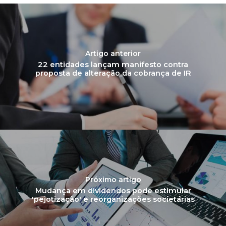
Artigo anterior
22 entidades lançam manifesto contra
proposta de alteração da cobrança de IR
Próximo artigo
Mudança em dividendos pode estimular
'pejotização' e reorganizações societárias