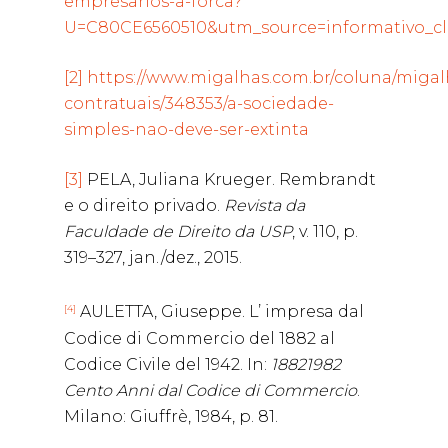
empresarios-a-forca?
U=C80CE6560510&utm_source=informativo_
[2]
https://www.migalhas.com.br/coluna/migal
contratuais/348353/a-sociedade-
simples-nao-deve-ser-extinta
[3]
PELA, Juliana Krueger. Rembrandt
e o direito privado.
Revista da
Faculdade de Direito da USP
, v. 110, p.
319–327, jan./dez., 2015.
[4]
AULETTA, Giuseppe. L’ impresa dal
Codice di Commercio del 1882 al
Codice Civile del 1942. In:
1882­1982
Cento Anni dal Codice di Commercio
.
Milano: Giuffrè, 1984, p. 81.