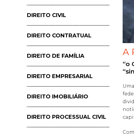
DIREITO CIVIL
DIREITO CONTRATUAL
A 
DIREITO DE FAMÍLIA
“o 
“si
Hit enter to search or ESC to close
DIREITO EMPRESARIAL
Uma 
fede
DIREITO IMOBILIÁRIO
divi
notí
DIREITO PROCESSUAL CIVIL
capi
Como