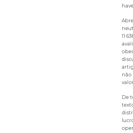
have
Abre
neut
11.6
aval
obed
disc
arti
não 
valo
De t
text
dist
lucr
oper