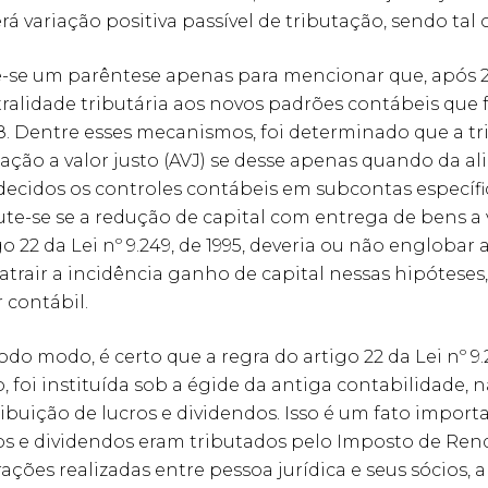
rá variação positiva passível de tributação, sendo tal
-se um parêntese apenas para mencionar que, após 2015
ralidade tributária aos novos padrões contábeis que f
38. Dentre esses mecanismos, foi determinado que a t
iação a valor justo (AVJ) se desse apenas quando da a
ecidos os controles contábeis em subcontas específica
ute-se se a redução de capital com entrega de bens a 
go 22 da Lei nº 9.249, de 1995, deveria ou não englobar
atrair a incidência ganho de capital nessas hipótese
r contábil.
odo modo, é certo que a regra do artigo 22 da Lei nº 9.2
o, foi instituída sob a égide da antiga contabilidade, 
ribuição de lucros e dividendos. Isso é um fato impor
os e dividendos eram tributados pelo Imposto de Renda,
ações realizadas entre pessoa jurídica e seus sócios, a 