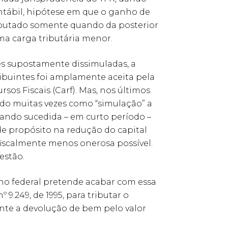
ontábil, hipótese em que o ganho de
 tributado somente quando da posterior
uma carga tributária menor.
ões supostamente dissimuladas, a
tribuintes foi amplamente aceita pela
sos Fiscais (Carf). Mas, nos últimos
ndo muitas vezes como “simulação” a
uando sucedida – em curto período –
a de propósito na redução do capital
fiscalmente menos onerosa possível.
estão.
erno federal pretende acabar com essa
 9.249, de 1995, para tributar o
nte a devolução de bem pelo valor