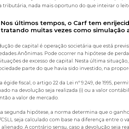
a tributária, nada mais oportuno do que inteirar o leit
Nos últimos tempos, o Carf tem enrijeci
tratando muitas vezes como simulação a
dução de capital é operação societária que está previs
edades Anônimas. Pode ocorrer na hipótese de perdas
ituações de excesso de capital. Nesta última situação,
ociedade parte do que havia sido investido, na propor
a égide fiscal, o artigo 22 da Lei nº 9.249, de 1995, p
nado na devolução seja realizada (i) ou a valor contábil 
ntão a valor de mercado.
a segunda hipótese, a norma determina que o ganho d
/CSLL seja calculado com base na diferença entre o va
alienado. A contrário sensu, caso a devolução seja rea