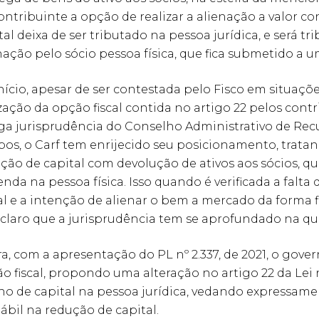
ontribuinte a opção de realizar a alienação a valor c
tal deixa de ser tributado na pessoa jurídica, e será
nação pelo sócio pessoa física, que fica submetido a 
nício, apesar de ser contestada pelo Fisco em situaç
ização da opção fiscal contida no artigo 22 pelos con
ga jurisprudência do Conselho Administrativo de Recur
os, o Carf tem enrijecido seu posicionamento, trata
ção de capital com devolução de ativos aos sócios, q
enda na pessoa física. Isso quando é verificada a falt
al e a intenção de alienar o bem a mercado da forma 
 claro que a jurisprudência tem se aprofundado na qu
a, com a apresentação do PL nº 2.337, de 2021, o gov
o fiscal, propondo uma alteração no artigo 22 da Lei nº
o de capital na pessoa jurídica, vedando expressame
ábil na redução de capital.