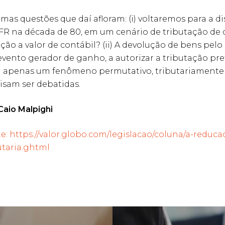
mas questões que daí afloram: (i) voltaremos para a d
FR na década de 80, em um cenário de tributação de 
ção a valor de contábil? (ii) A devolução de bens pelo
vento gerador de ganho, a autorizar a tributação pre
a apenas um fenômeno permutativo, tributariamente
isam ser debatidas.
Caio Malpighi
e: https://valor.globo.com/legislacao/coluna/a-reduca
utaria.ghtml