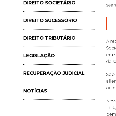
DIREITO SOCIETÁRIO
sear
DIREITO SUCESSÓRIO
DIREITO TRIBUTÁRIO
A re
Soci
em s
LEGISLAÇÃO
da s
RECUPERAÇÃO JUDICIAL
Sob 
alie
ou e
NOTÍCIAS
Ness
IRPJ
bem 