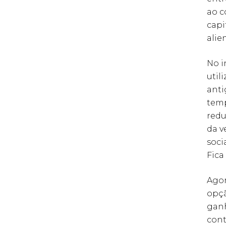
ao c
capi
alie
No i
util
anti
temp
redu
da v
soci
Fica
Agor
opçã
ganh
cont