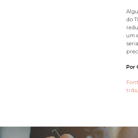
Algu
do T
redu
um e
seri
prec
Por 
Font
trib