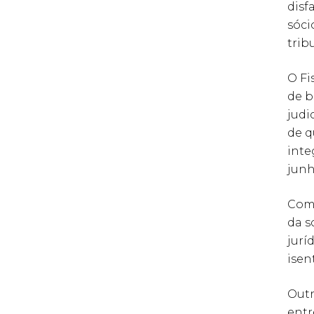
disf
sóci
trib
O Fi
de b
judi
de q
inte
junh
Com 
da s
jurí
isen
Outr
entr