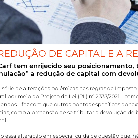
REDUÇÃO DE CAPITAL E A R
Carf tem enrijecido seu posicionamento,
mulação” a redução de capital com devolu
série de alterações polêmicas nas regras de Impost
ral por meio do Projeto de Lei (PL) nº 2.337/2021 – com
dendos – fez com que outros pontos específicos do te
cias, como a pretensão de se tributar a devolução de
tal.
 essa alteração em especial cuida de questão que, há 