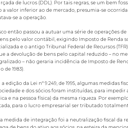
arçada de lucros (DDL). Por tais regras, se um bem fo
o a valor inferior ao de mercado, presumia-se ocorrida
utava-se a operação.
sco então passou a autuar uma série de operações de
ens pelo valor contábil, exigindo Imposto de Renda so
cializada e o antigo Tribunal Federal de Recursos (TF
ue a devolução de bens pelo capital reduzido – no m
gralizado – não geraria incidência de Imposto de Rend
o de 1983).
a edição da Lei nº 9.249, de 1995, algumas medidas fis
ociedade e dos sócios foram instituídas, para impedir
dica e na pessoa física) da mesma riqueza. Por exemplo
tada, para o lucro empresarial ser tributado totalment
a medida de integração foi a neutralização fiscal da 
ega de bens do ativo aos sócios, na esteira da menci