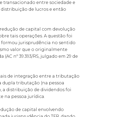
sse transacionado entre sociedade e
 distribuição de lucros e então
 redução de capital com devolução
bre tais operações. A questão foi
R) formou jurisprudência no sentido
esmo valor que o originalmente
a (AC nº 39.393/RS, julgado em 29 de
cais de integração entre a tributação
 a dupla tributação (na pessoa
, a distribuição de dividendos foi
e na pessoa jurídica.
redução de capital envolvendo
onada jurisprudência do TFR, dando