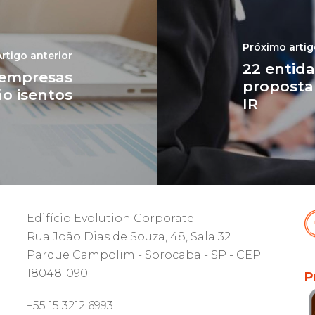
Próximo arti
Artigo anterior
22 entid
 empresas
proposta
ão isentos
IR
Edifício Evolution Corporate
Rua João Dias de Souza, 48, Sala 32
Parque Campolim - Sorocaba - SP - CEP
18048-090
P
+55 15 3212 6993